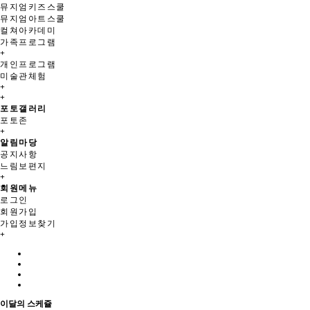
뮤지엄키즈스쿨
뮤지엄아트스쿨
컬쳐아카데미
가족프로그램
+
개인프로그램
미술관체험
+
+
포토갤러리
포토존
+
알림마당
공지사항
느림보편지
+
회원메뉴
로그인
회원가입
가입정보찾기
+
이달의 스케쥴