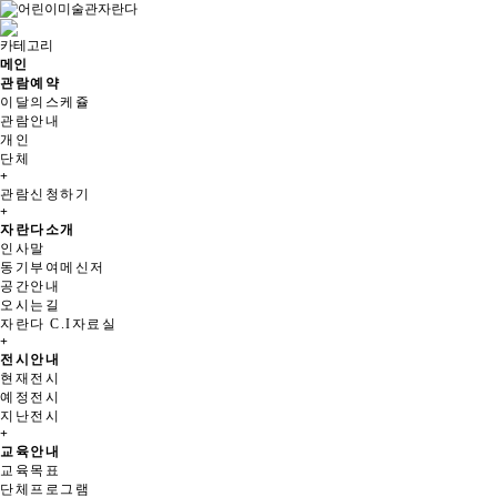
카테고리
메인
관람예약
이달의스케쥴
관람안내
개인
단체
+
관람신청하기
+
자란다소개
인사말
동기부여메신저
공간안내
오시는길
자란다 C.I자료실
+
전시안내
현재전시
예정전시
지난전시
+
교육안내
교육목표
단체프로그램